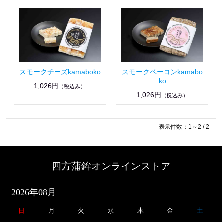
スモークチーズkamaboko
スモークベーコンkamabo
ko
1,026円
（税込み）
1,026円
（税込み）
表示件数：1～2 / 2
四方蒲鉾オンラインストア
2026年08月
日
月
火
水
木
金
土